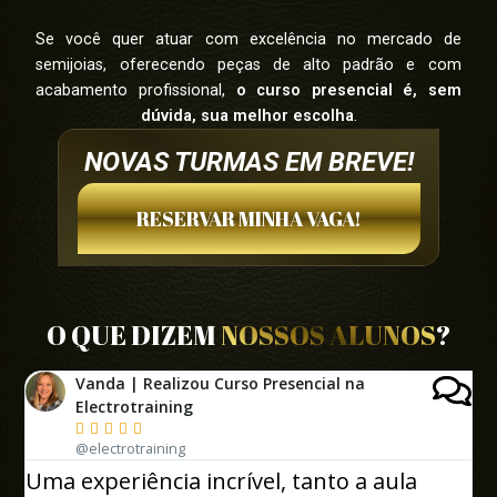
Se você quer atuar com excelência no mercado de
semijoias, oferecendo peças de alto padrão e com
acabamento profissional,
o curso presencial é, sem
dúvida, sua melhor escolha
.
NOVAS TURMAS EM BREVE!
RESERVAR MINHA VAGA!
O QUE DIZEM
NOSSOS ALUNOS
?
Vanda | Realizou Curso Presencial na
Electrotraining





@electrotraining
Uma experiência incrível, tanto a aula
O