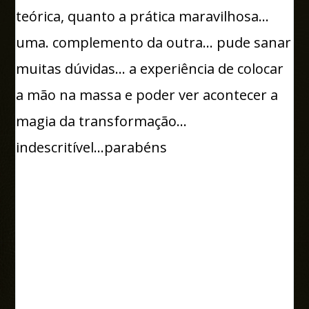
teórica, quanto a prática maravilhosa...
R
uma. complemento da outra... pude sanar
J
muitas dúvidas... a experiência de colocar
G
a mão na massa e poder ver acontecer a
e
magia da transformação...
q
indescritível...parabéns
r
c
e
q
a
r
t