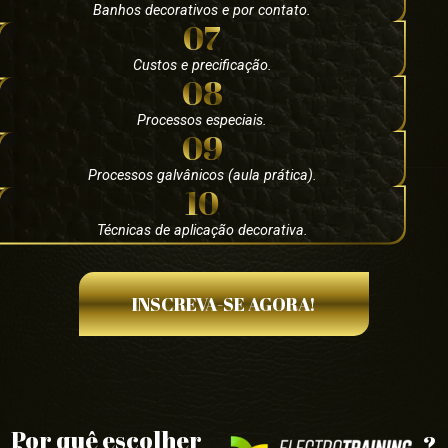
Banhos decorativos e por contato.
07
Custos e precificação.
08
Processos especiais.
09
Processos galvânicos (aula prática).
10
Técnicas de aplicação decorativa.
INSCREVA-SE AGORA!
Por quê escolher
?